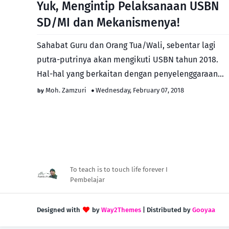
Yuk, Mengintip Pelaksanaan USBN
SD/MI dan Mekanismenya!
Sahabat Guru dan Orang Tua/Wali, sebentar lagi
putra-putrinya akan mengikuti USBN tahun 2018.
Hal-hal yang berkaitan dengan penyelenggaraan
USBN diatur ol…
Moh. Zamzuri
Wednesday, February 07, 2018
To teach is to touch life forever I
Pembelajar
Designed with
by
Way2Themes
| Distributed by
Gooyaa